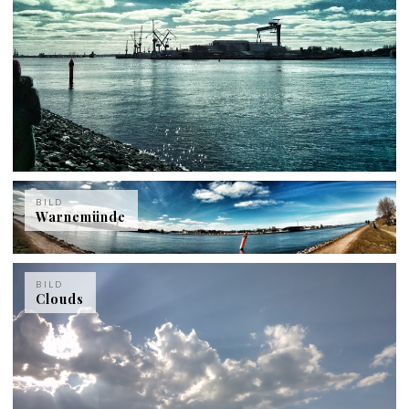
BILD
Warnemünde
BILD
Clouds