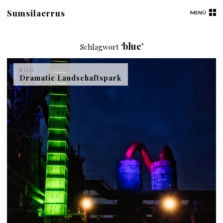
Sumsilaerrus
MENÜ
‘blue’
Schlagwort
BILD
Dramatic Landschaftspark