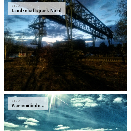
BILD
Landschaftspark Nord
BILD
Warnemünde 2