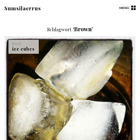
Sumsilaerrus
MENÜ
‘Brown’
Schlagwort
BILD
ice cubes