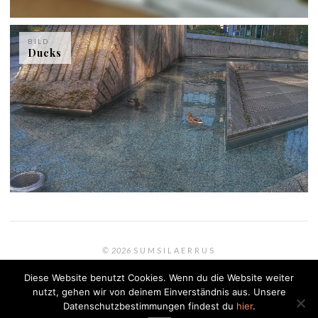
BILD
Ducks
© 2026
SUMSILAERRUS
Powered by
WORDPRESS
Diese Website benutzt Cookies. Wenn du die Website weiter
Theme: Renkon von
ELMASTUDIO
nutzt, gehen wir von deinem Einverständnis aus. Unsere
Datenschutzbestimmungen findest du
hier
.